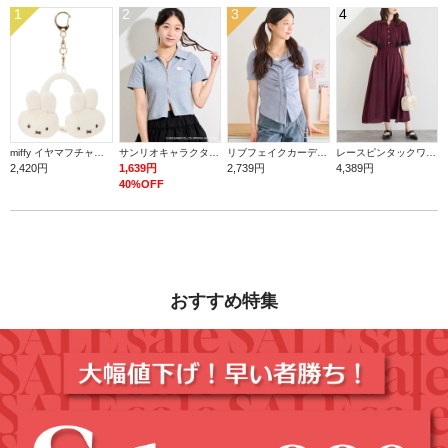
1
2
3
4
miffy イヤマフチャーム ミッフィー【ミッフィー】
サンリオキャラクターズ ダブルZIPラメトップス
リブフェイクカーディガン
レースピンタックワンピース
2,420円
1,639円
2,739円
4,389円
40%OFF
おすすめ特集