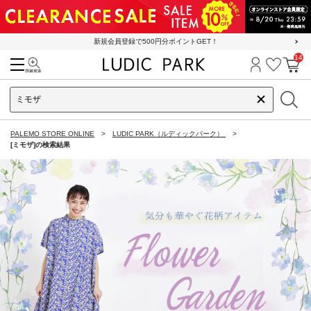
新規会員登録で500円分ポイントGET！
14
検索
ログイン
お気に
カ
PALEMO STORE ONLINE
LUDIC PARK（ルディックパーク）
[ミモザ]の検索結果