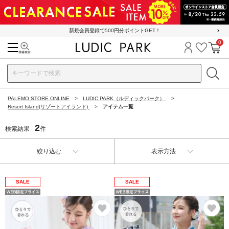
新規会員登録で500円分ポイントGET！
0
検索
ログイン
お気に
カ
PALEMO STORE ONLINE
LUDIC PARK（ルディックパーク）
Resort Island(リゾートアイランド)
アイテム一覧
2
検索結果
件
絞り込む
表示方法
SALE
SALE
お気に入り
お