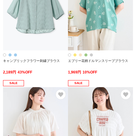
キャンブリックフラワー刺繍ブラウス
エブリー花柄ドルマンスリーブブラウス
2,189円
43%OFF
1,969円
10%OFF
SALE
SALE
お気に入り
お