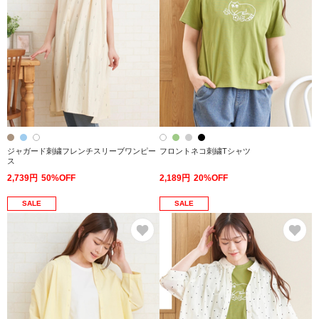
ジャガード刺繍フレンチスリーブワンピー
フロントネコ刺繍Tシャツ
ス
2,739円
50%OFF
2,189円
20%OFF
SALE
SALE
お気に入り
お