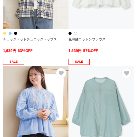
チェックドットチュニックトップス
花刺繍コットンブラウス
1,639円
63%OFF
1,639円
57%OFF
SALE
SALE
お気に入り
お