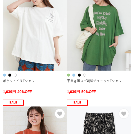
ポケットイヌTシャツ
手書き風ロゴ刺繍チュニックTシャツ
1,639円
40%OFF
1,639円
50%OFF
SALE
SALE
お気に入り
お