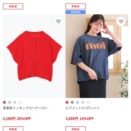
SALE
SALE
お気に入り
お
異素材ドッキングカーディガン
ピグメントロゴTシャツ
2,189円
20%OFF
3,289円
14%OFF
SALE
SALE