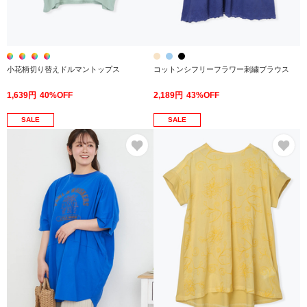
小花柄切り替えドルマントップス
コットンシフリーフラワー刺繍ブラウス
1,639円
40%OFF
2,189円
43%OFF
SALE
SALE
お気に入り
お