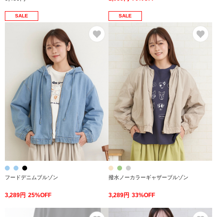
SALE
SALE
お気に入り
お
フードデニムブルゾン
撥水ノーカラーギャザーブルゾン
3,289円
25%OFF
3,289円
33%OFF
お気に入り
お