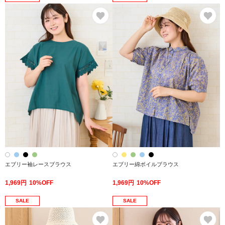
お気に入り
お
エブリー袖レースブラウス
エブリー綿ボイルブラウス
1,969円
10%OFF
1,969円
10%OFF
SALE
SALE
お気に入り
お