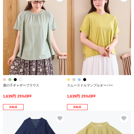
鹿の子ギャザーブラウス
スムースドルマンプルオーバー
1,639円
25%OFF
1,639円
25%OFF
SALE
SALE
お気に入り
お