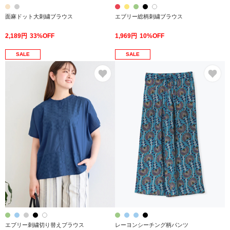
面麻ドット大刺繍ブラウス
エブリー総柄刺繍ブラウス
2,189円
33%OFF
1,969円
10%OFF
SALE
SALE
お気に入り
お
エブリー刺繍切り替えブラウス
レーヨンシーチング柄パンツ