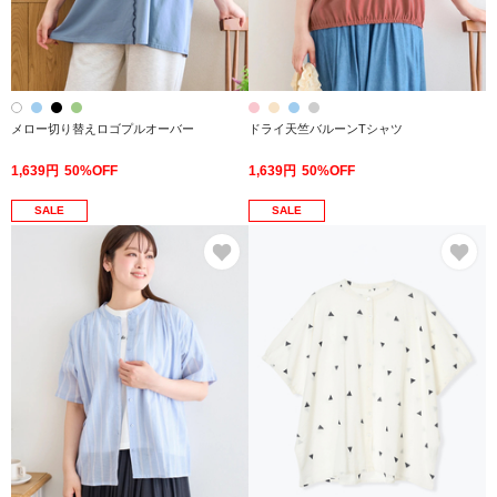
メロー切り替えロゴプルオーバー
ドライ天竺バルーンTシャツ
1,639円
50%OFF
1,639円
50%OFF
SALE
SALE
お気に入り
お