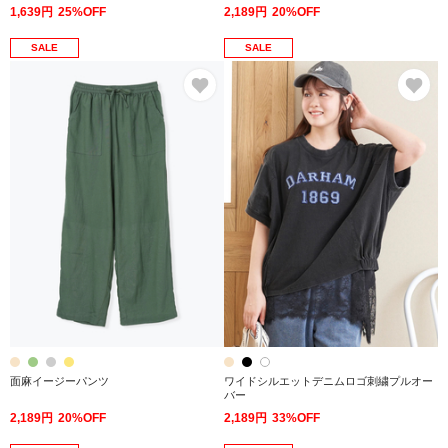
1,639円
25%OFF
2,189円
20%OFF
SALE
SALE
お気に入り
お
面麻イージーパンツ
ワイドシルエットデニムロゴ刺繍プルオー
バー
2,189円
20%OFF
2,189円
33%OFF