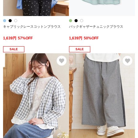
キャブリックレースコットンブラウス
バックギャザーチュニックブラウス
1,639円
57%OFF
1,639円
50%OFF
SALE
SALE
お気に入り
お