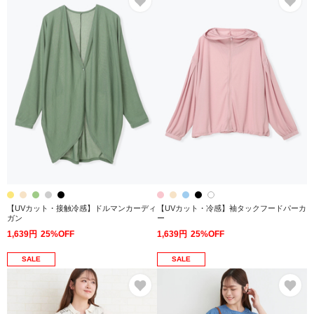
【UVカット・接触冷感】ドルマンカーディ
【UVカット・冷感】袖タックフードパーカ
ガン
ー
1,639円
25%OFF
1,639円
25%OFF
SALE
SALE
お気に入り
お