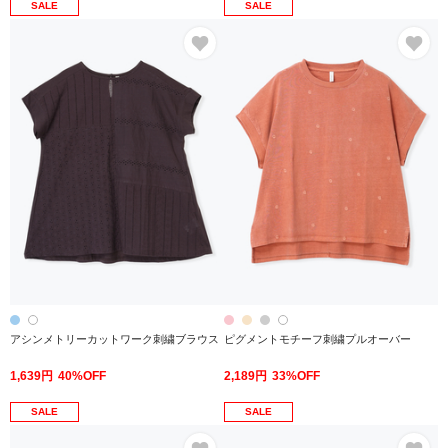
SALE
SALE
お気に入り
お
アシンメトリーカットワーク刺繍ブラウス
ピグメントモチーフ刺繍プルオーバー
1,639円
40%OFF
2,189円
33%OFF
SALE
SALE
お気に入り
お