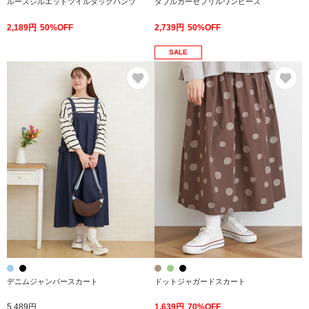
ルーズシルエットツイルタックパンツ
ダブルガーゼフリルワンピース
2,189円
50%OFF
2,739円
50%OFF
SALE
お気に入り
お
デニムジャンパースカート
ドットジャガードスカート
5,489円
1,639円
70%OFF