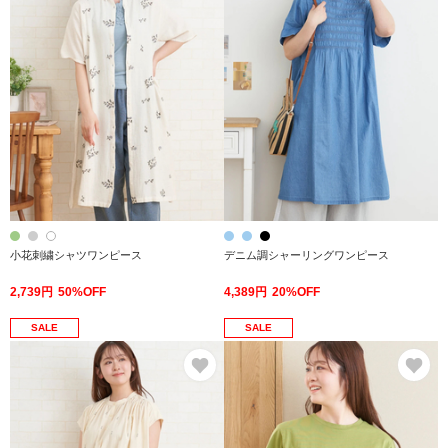
小花刺繍シャツワンピース
デニム調シャーリングワンピース
2,739円
50%OFF
4,389円
20%OFF
SALE
SALE
お気に入り
お