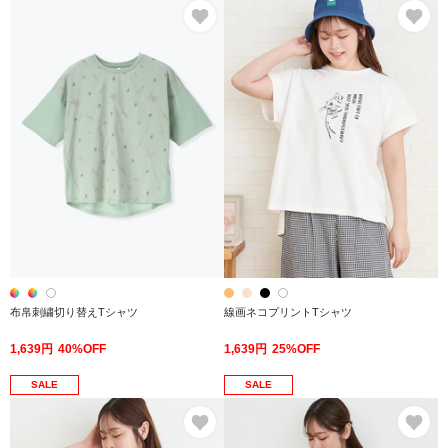
お気に入り
お
布帛刺繍切り替えTシャツ
線画ネコプリントTシャツ
1,639円
40%OFF
1,639円
25%OFF
SALE
SALE
お気に入り
お