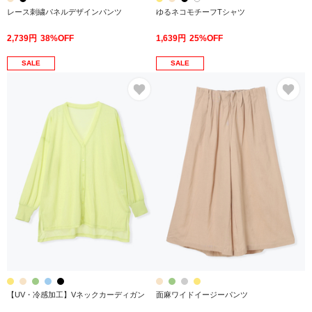
レース刺繍パネルデザインパンツ
ゆるネコモチーフTシャツ
2,739円
38%OFF
1,639円
25%OFF
SALE
SALE
お気に入り
お
【UV・冷感加工】Vネックカーディガン
面麻ワイドイージーパンツ