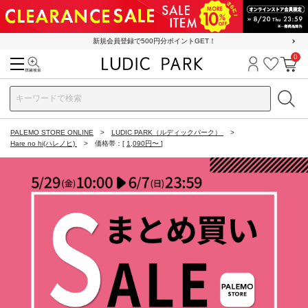
新規会員登録で500円分ポイントGET！
0
検索
ログイン
お気に
カ
PALEMO STORE ONLINE
LUDIC PARK（ルディックパーク）
Hare no hi(ハレノヒ)
価格帯：[
1,090円〜
]