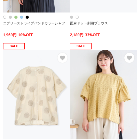
エブリーストライプバンドカラーシャツ
面麻ドット刺繍ブラウス
1,969円
10%OFF
2,189円
33%OFF
SALE
SALE
お気に入り
お