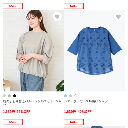
SALE
SALE
お気に入り
お
鹿の子切り替えバルーンシルエットTシャ
シアーフラワー3D刺繍Tシャツ
ツ
1,639円
25%OFF
1,639円
40%OFF
SALE
SALE