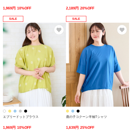
1,969円
10%OFF
2,189円
20%OFF
SALE
SALE
お気に入り
お
エブリードットブラウス
鹿の子コクーン半袖Tシャツ
1,969円
10%OFF
1,639円
25%OFF