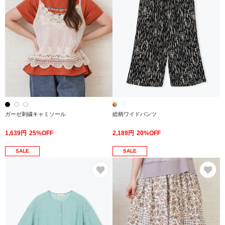
ガーゼ刺繍キャミソール
総柄ワイドパンツ
1,639円
25%OFF
2,189円
20%OFF
SALE
SALE
お気に入り
お