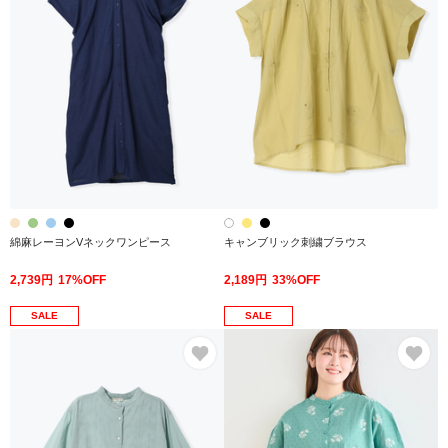
綿麻レーヨンVネックワンピース
キャンブリック刺繍ブラウス
2,739円
17%OFF
2,189円
33%OFF
SALE
SALE
お気に入り
お