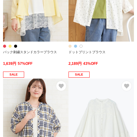
バック刺繍スタンドカラーブラウス
ドットプリントブラウス
1,639円
57%OFF
2,189円
43%OFF
SALE
SALE
お気に入り
お