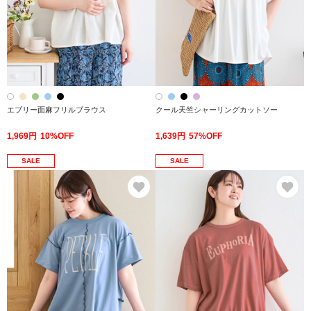
エブリー面麻フリルブラウス
クール天竺シャーリングカットソー
1,969円
10%OFF
1,639円
57%OFF
SALE
SALE
お気に入り
お