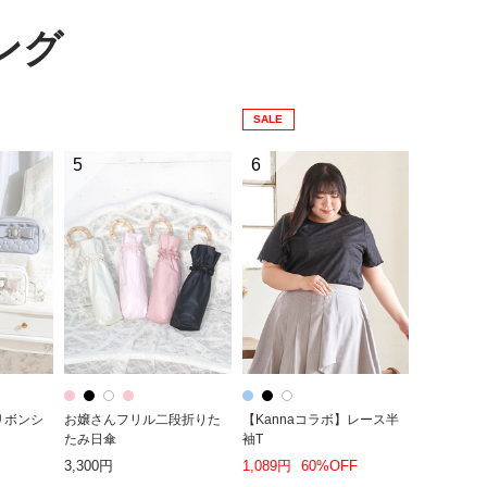
ング
SALE
5
6
リボンシ
お嬢さんフリル二段折りた
【Kannaコラボ】レース半
たみ日傘
袖T
3,300円
1,089円
60%OFF