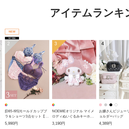
アイテムランキ
NEW
2
3
4
[D85-I95]モールドカップブ
NOEMIEオリジナル マイメ
お嬢さんビジュー
ラ＆ショーツ3点セット【W
ロディぬいぐるみキーホル
ョルダーバッグ
EB限定】
ダー
5,990円
3,190円
4,389円