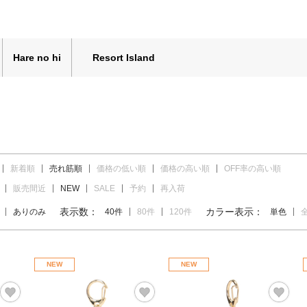
Hare no hi
Resort Island
新着順
売れ筋順
価格の低い順
価格の高い順
OFF率の高い順
販売間近
NEW
SALE
予約
再入荷
表示数：
カラー表示：
ありのみ
40件
80件
120件
単色
NEW
NEW