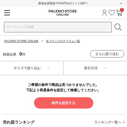
新規会員登録で500円分ポイントGET！
0
ログイン
お気に
カ
PALEMO STORE ONLINE
全ブランドのアイテム一覧
0
さらに絞り込む
検索結果
件
サイズで絞り込む
表示方法
ご希望の条件で商品は見つかりませんでした。
下記より再度条件を設定して検索してください。
条件を設定する
売れ筋ランキング
ランキング一覧へ