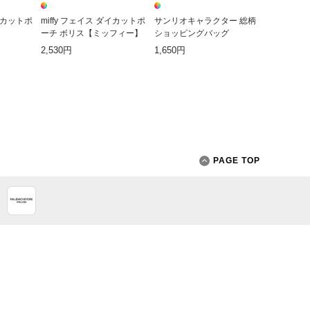
ダイカットポ
miffy フェイス ダイカットポ
サンリオキャラクター 総柄
】
ーチ ボリス【ミッフィー】
ショッピングバッグ
2,530円
1,650円
PAGE TOP
App Store