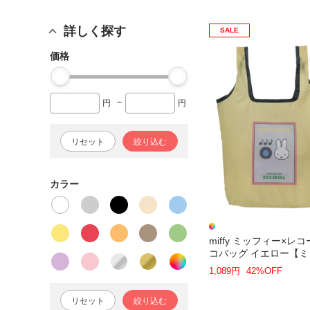
詳しく探す
SALE
価格
円
~
円
リセット
絞り込む
カラー
miffy ミッフィー×レコ
コバッグ イエロー【
ー】
1,089円
42%OFF
リセット
絞り込む