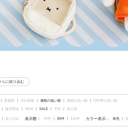
さらに絞り込む
新着順
売れ筋順
価格の低い順
価格の高い順
OFF率の高い順
販売間近
NEW
SALE
予約
再入荷
表示数：
カラー表示：
ありのみ
40件
80件
120件
単色