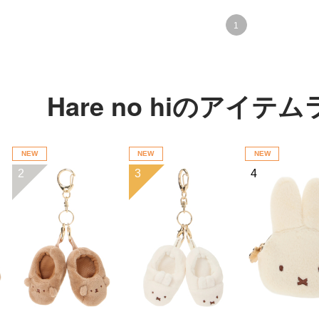
1
Hare no hiのアイ
NEW
NEW
NEW
2
3
4