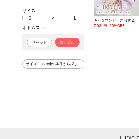
サイズ
S
M
L
キャミワンピース浴衣 2点セット
7,031円
20%OFF
ボトムス
リセット
絞り込む
サイズ・その他の条件から探す
LUDIC 