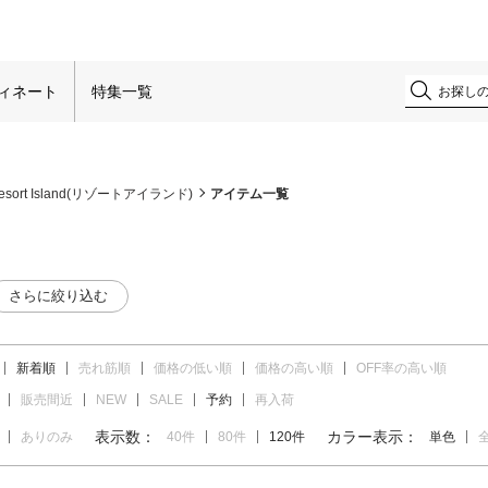
！
ィネート
特集一覧
esort Island(リゾートアイランド)
アイテム一覧
さらに絞り込む
新着順
売れ筋順
価格の低い順
価格の高い順
OFF率の高い順
販売間近
NEW
SALE
予約
再入荷
表示数：
カラー表示：
ありのみ
40件
80件
120件
単色