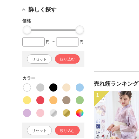
詳しく探す
価格
円
~
円
リセット
絞り込む
カラー
売れ筋ランキング
1
リセット
絞り込む