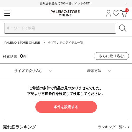
新規会員登録で500円分ポイントGET！
19
ログイン
お気に
カ
PALEMO STORE ONLINE
全ブランドのアイテム一覧
0
さらに絞り込む
検索結果
件
サイズで絞り込む
表示方法
ご希望の条件で商品は見つかりませんでした。
下記より再度条件を設定して検索してください。
条件を設定する
売れ筋ランキング
ランキング一覧へ