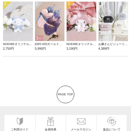
1
2
3
4
NOEMIEオリジナル シナモロールぬいぐるみキーホルダー
[D85-I95]モールドカップブラ＆ショーツ3点セット【WEB限定】
NOEMIEオリジナル マイメロディぬいぐるみキーホルダー
お嬢さんビジューリボンショルダーバッグ
2,750円
5,990円
3,190円
4,389円
PAGE TOP
ご利用ガイド
会員特典
メールマガジン
返品について