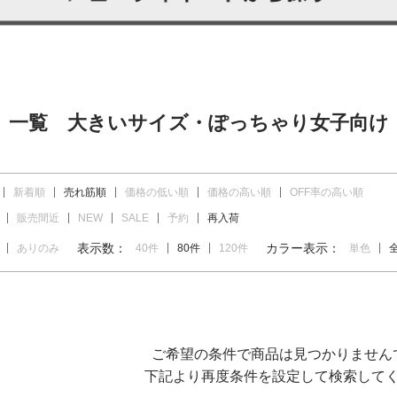
一覧 大きいサイズ・ぽっちゃり女子向け
新着順
売れ筋順
価格の低い順
価格の高い順
OFF率の高い順
販売間近
NEW
SALE
予約
再入荷
表示数：
カラー表示：
ありのみ
40件
80件
120件
単色
ご希望の条件で商品は見つかりません
下記より再度条件を設定して検索して