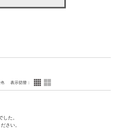
表示切替：
全色
でした。
ください。