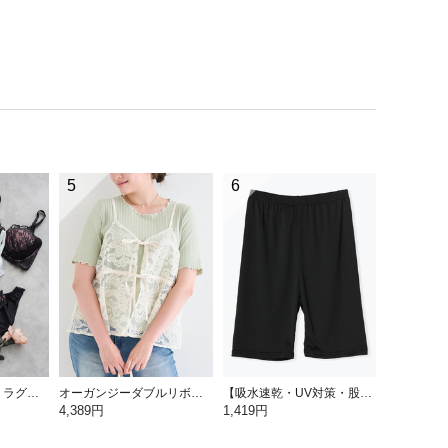
5
6
【脇高】[D85-I95］ラグジュアリーブラ＆ショーツ(モールドカップ)
オーガンジーダブルリボンビスチェ
【吸水速乾・UV対策・股ずれ防止】サラサラレギンス3分丈
4,389円
1,419円