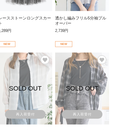
レースストーンロングスカー
透かし編みフリル5分袖プル
ト
オーバー
3,289円
2,739円
NEW
NEW
SOLD OUT
SOLD OUT
再入荷受付
再入荷受付