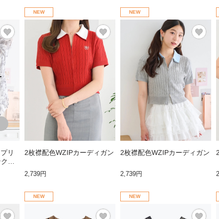
NEW
NEW
T
トプリ
2枚襟配色WZIPカーディガン
2枚襟配色WZIPカーディガン
ンクト
2,739円
2,739円
NEW
NEW