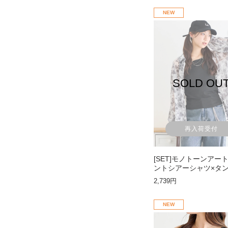
NEW
SOLD OU
再入荷受付
[SET]モノトーンアー
ントシアーシャツ×タ
ップ
2,739円
NEW