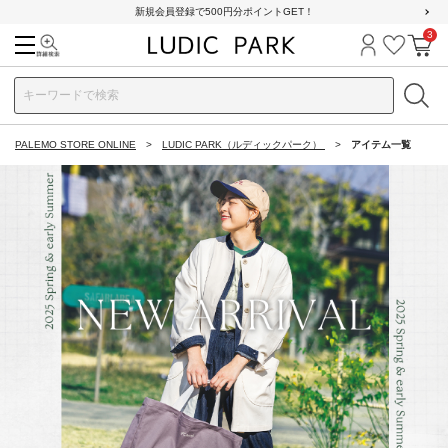
新規会員登録で500円分ポイントGET！
3
検索
ログイン
お気に
カ
PALEMO STORE ONLINE
LUDIC PARK（ルディックパーク）
アイテム一覧