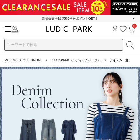
新規会員登録で500円分ポイントGET！
0
検索
ログイン
お気に
カ
PALEMO STORE ONLINE
LUDIC PARK（ルディックパーク）
アイテム一覧