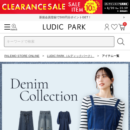
新規会員登録で500円分ポイントGET！
0
検索
ログイン
お気に
カ
PALEMO STORE ONLINE
LUDIC PARK（ルディックパーク）
アイテム一覧