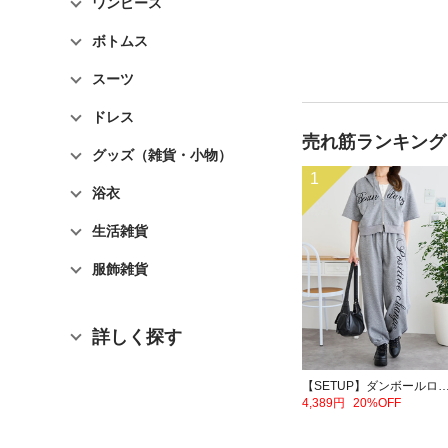
ワンピース
ボトムス
スーツ
ドレス
売れ筋ランキング
グッズ（雑貨・小物）
1
浴衣
生活雑貨
服飾雑貨
詳しく探す
【SETUP】ダンボールロゴダブルZIP半袖パーカー×スウ
4,389円
20%OFF