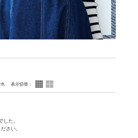
表示切替：
全色
でした。
ください。