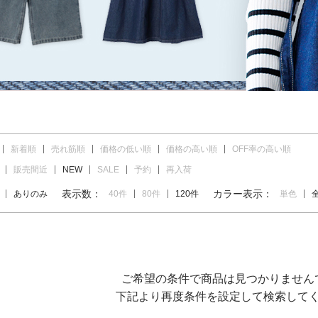
新着順
売れ筋順
価格の低い順
価格の高い順
OFF率の高い順
販売間近
NEW
SALE
予約
再入荷
表示数：
カラー表示：
ありのみ
40件
80件
120件
単色
ご希望の条件で商品は見つかりません
下記より再度条件を設定して検索して