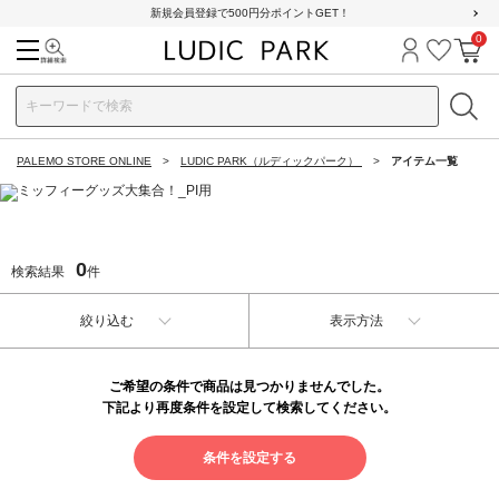
新規会員登録で500円分ポイントGET！
0
検索
ログイン
お気に
カ
PALEMO STORE ONLINE
LUDIC PARK（ルディックパーク）
アイテム一覧
0
検索結果
件
絞り込む
表示方法
ご希望の条件で商品は見つかりませんでした。
下記より再度条件を設定して検索してください。
条件を設定する