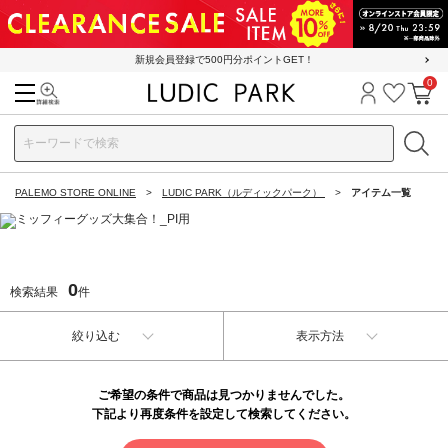
新規会員登録で500円分ポイントGET！
0
検索
ログイン
お気に
カ
PALEMO STORE ONLINE
LUDIC PARK（ルディックパーク）
アイテム一覧
0
検索結果
件
絞り込む
表示方法
ご希望の条件で商品は見つかりませんでした。
下記より再度条件を設定して検索してください。