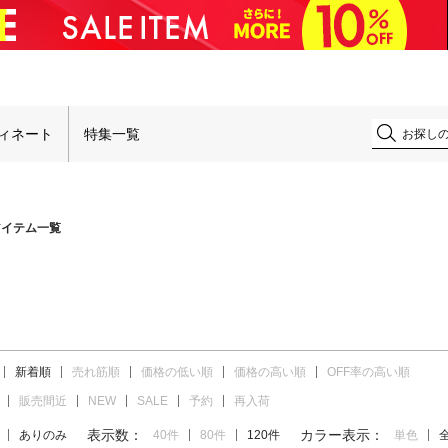
！
ィネート
特集一覧
アイテム一覧
新着順
売れ筋順
価格の低い順
価格の高い順
OFF率の高い順
販売間近
NEW
SALE
予約
再入荷
表示数：
カラー表示：
ありのみ
40件
80件
120件
単色