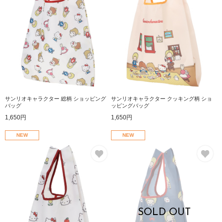
サンリオキャラクター 総柄 ショッピング
サンリオキャラクター クッキング柄 ショ
バッグ
ッピングバッグ
1,650円
1,650円
NEW
NEW
お気に入り
お
SOLD OUT