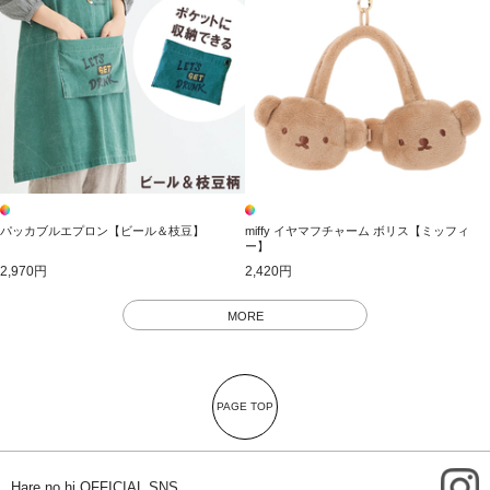
パッカブルエプロン【ビール＆枝豆】
miffy イヤマフチャーム ボリス【ミッフィ
ー】
2,970円
2,420円
MORE
PAGE TOP
i
Hare no hi OFFICIAL SNS