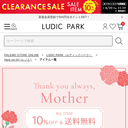
新規会員登録で500円分ポイントGET！
0
検索
ログイン
お気に
カ
PALEMO STORE ONLINE
LUDIC PARK（ルディックパーク）
Hare no hi(ハレノヒ)
アイテム一覧