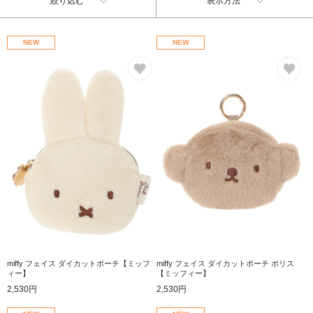
絞り込む
表示方法
NEW
NEW
お気に入り
お
miffy フェイス ダイカットポーチ【ミッフ
miffy フェイス ダイカットポーチ ボリス
ィー】
【ミッフィー】
2,530円
2,530円