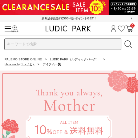
新規会員登録で500円分ポイントGET！
0
検索
ログイン
お気に
カ
PALEMO STORE ONLINE
LUDIC PARK（ルディックパーク）
Hare no hi(ハレノヒ)
アイテム一覧