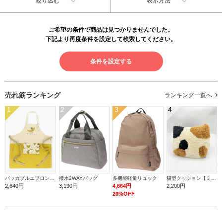
絞り込む
表示方法
ご希望の条件で商品は見つかりませんでした。
下記より再度条件を設定して検索してください。
条件を設定する
売れ筋ランキング
ランキング一覧へ
1
2
3
4
パッカブルエプロン【バナナ】
撥水2WAYバッグ
多機能軽量リュック
猫型クッション【ミケ】
2,640円
3,190円
4,664円
2,200円
20%OFF