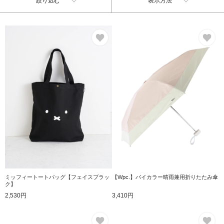
絞り込む
表示方法
お気に入り
お
ミッフィートートバッグ【フェイスブラッ
【Wpc.】バイカラー晴雨兼用折りたたみ傘
ク】
2,530円
3,410円
お気に入り
お