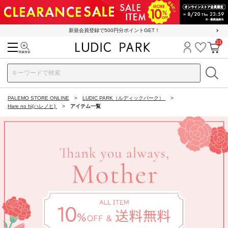
新規会員登録で500円分ポイントGET！
31
検索
ログイン
お気に
カ
PALEMO STORE ONLINE
LUDIC PARK（ルディックパーク）
Hare no hi(ハレノヒ)
アイテム一覧