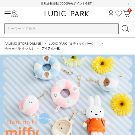
新規会員登録で500円分ポイントGET！
3
検索
ログイン
お気に
カ
PALEMO STORE ONLINE
LUDIC PARK（ルディックパーク）
Hare no hi(ハレノヒ)
アイテム一覧