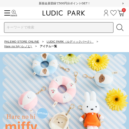
新規会員登録で500円分ポイントGET！
0
検索
ログイン
お気に
カ
PALEMO STORE ONLINE
LUDIC PARK（ルディックパーク）
Hare no hi(ハレノヒ)
アイテム一覧