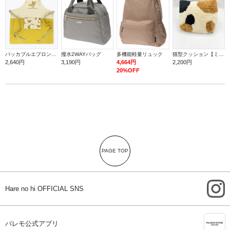
パッカブルエプロン【バナナ】
撥水2WAYバッグ
多機能軽量リュック
猫型クッション【ミケ】
2,640円
3,190円
4,664円
2,200円
20%OFF
PAGE TOP
i
Hare no hi OFFICIAL SNS
A
パレモ公式アプリ