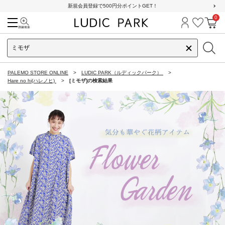
新規会員登録で500円分ポイントGET！
0
検索
ログイン
お気に
カ
PALEMO STORE ONLINE
LUDIC PARK（ルディックパーク）
Hare no hi(ハレノヒ)
[ミモザ]の検索結果