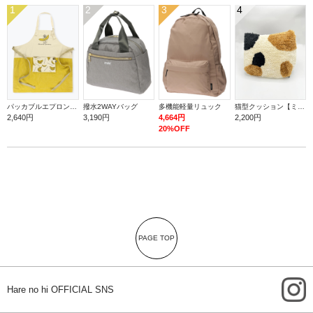
1
2
3
4
パッカブルエプロン【バナナ】
撥水2WAYバッグ
多機能軽量リュック
猫型クッション【ミケ】
2,640円
3,190円
4,664円
2,200円
20%OFF
PAGE TOP
i
Hare no hi OFFICIAL SNS