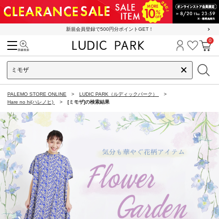
新規会員登録で500円分ポイントGET！
0
検索
ログイン
お気に
カ
PALEMO STORE ONLINE
LUDIC PARK（ルディックパーク）
Hare no hi(ハレノヒ)
[ミモザ]の検索結果