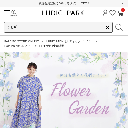
新規会員登録で500円分ポイントGET！
19
検索
ログイン
お気に
カ
PALEMO STORE ONLINE
LUDIC PARK（ルディックパーク）
Hare no hi(ハレノヒ)
[ミモザ]の検索結果