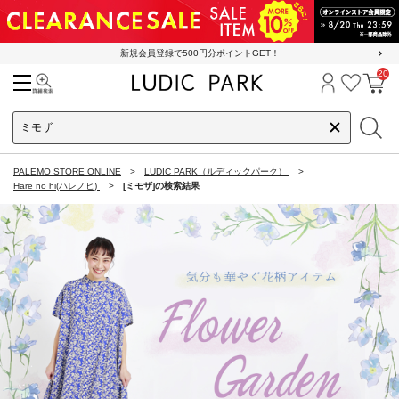
新規会員登録で500円分ポイントGET！
20
検索
ログイン
お気に
カ
PALEMO STORE ONLINE
LUDIC PARK（ルディックパーク）
Hare no hi(ハレノヒ)
[ミモザ]の検索結果