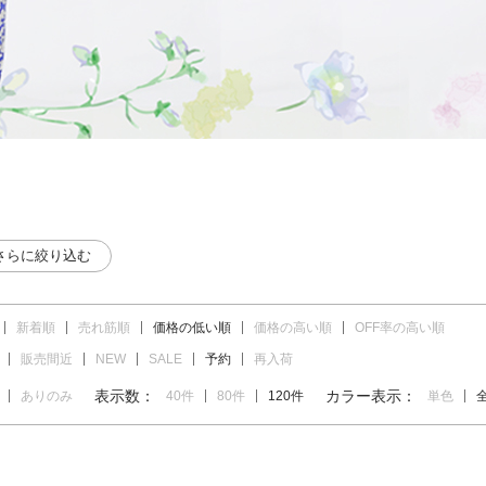
さらに絞り込む
新着順
売れ筋順
価格の低い順
価格の高い順
OFF率の高い順
販売間近
NEW
SALE
予約
再入荷
表示数：
カラー表示：
ありのみ
40件
80件
120件
単色