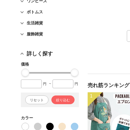
ワンピース
ボトムス
生活雑貨
服飾雑貨
詳しく探す
価格
円
~
円
売れ筋ランキング
1
リセット
絞り込む
カラー