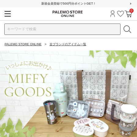
新規会員登録で500円分ポイントGET！
0
ログイン
お気に
カ
PALEMO STORE ONLINE
全ブランドのアイテム一覧