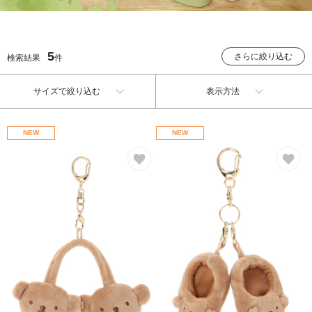
5
さらに絞り込む
検索結果
件
サイズで絞り込む
表示方法
NEW
NEW
お気に入り
お