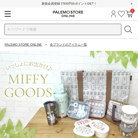
新規会員登録で500円分ポイントGET！
0
ログイン
お気に
カ
PALEMO STORE ONLINE
全ブランドのアイテム一覧