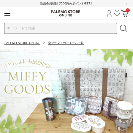
新規会員登録で500円分ポイントGET！
0
ログイン
お気に
カ
PALEMO STORE ONLINE
全ブランドのアイテム一覧