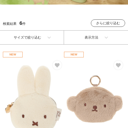
6
さらに絞り込む
検索結果
件
サイズで絞り込む
表示方法
NEW
NEW
お気に入り
お