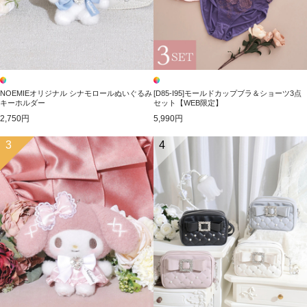
NOEMIEオリジナル シナモロールぬいぐるみ
[D85-I95]モールドカップブラ＆ショーツ3点
キーホルダー
セット【WEB限定】
2,750円
5,990円
3
4