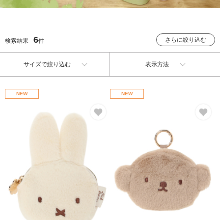
6
さらに絞り込む
検索結果
件
サイズで絞り込む
表示方法
NEW
NEW
お気に入り
お