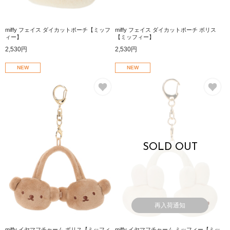
miffy フェイス ダイカットポーチ【ミッフ
miffy フェイス ダイカットポーチ ボリス
ィー】
【ミッフィー】
2,530円
2,530円
NEW
NEW
お気に入り
お
SOLD OUT
再入荷通知
miffy イヤマフチャーム ボリス【ミッフィ
miffy イヤマフチャーム ミッフィー【ミッ