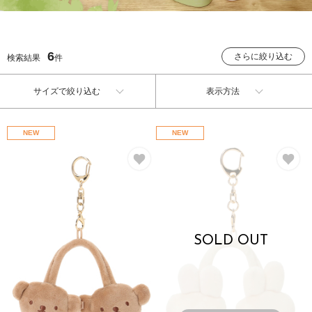
6
さらに絞り込む
検索結果
件
サイズで絞り込む
表示方法
NEW
NEW
お気に入り
お
SOLD OUT