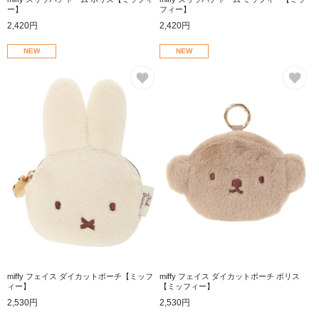
ー】
フィー】
2,420円
2,420円
NEW
NEW
お気に入り
お
miffy フェイス ダイカットポーチ【ミッフ
miffy フェイス ダイカットポーチ ボリス
ィー】
【ミッフィー】
2,530円
2,530円