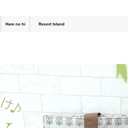
Hare no hi
Resort Island