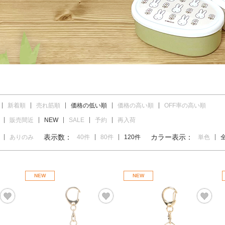
新着順
売れ筋順
価格の低い順
価格の高い順
OFF率の高い順
販売間近
NEW
SALE
予約
再入荷
表示数：
カラー表示：
ありのみ
40件
80件
120件
単色
NEW
NEW