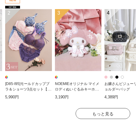
NEW
2
3
4
[D85-I95]モールドカップブ
NOEMIEオリジナル マイメ
お嬢さんビジュー
ラ＆ショーツ3点セット【W
ロディぬいぐるみキーホル
ョルダーバッグ
EB限定】
ダー
5,990円
3,190円
4,389円
もっと見る