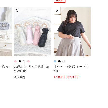
SALE
5
6
リボンシ
お嬢さんフリル二段折りた
【Kannaコラボ】レース半
たみ日傘
袖T
3,300円
1,089円
60%OFF