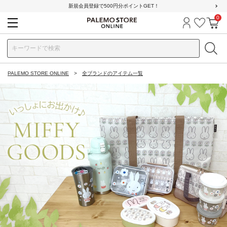
新規会員登録で500円分ポイントGET！
0
ログイン
お気に
カ
PALEMO STORE ONLINE
全ブランドのアイテム一覧