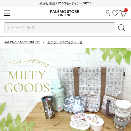
新規会員登録で500円分ポイントGET！
15
ログイン
お気に
カ
PALEMO STORE ONLINE
全ブランドのアイテム一覧