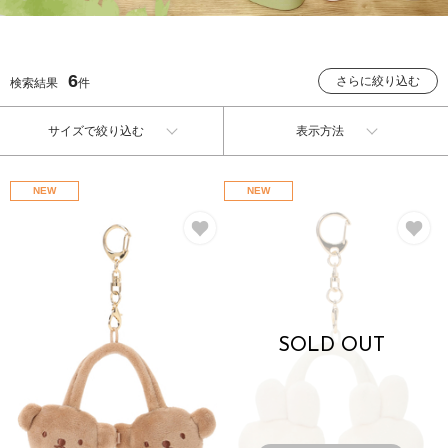
6
さらに絞り込む
検索結果
件
サイズで絞り込む
表示方法
NEW
NEW
お気に入り
お
SOLD OUT