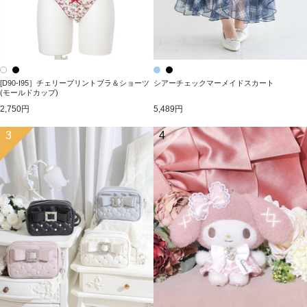
[D90-I95］チェリープリントブラ＆ショーツ
シアーチェックマーメイドスカート
(モールドカップ)
2,750円
5,489円
3
4