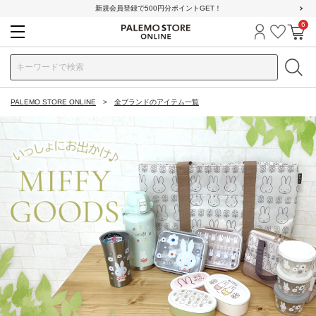
新規会員登録で500円分ポイントGET！
6
ログイン
お気に
カ
PALEMO STORE ONLINE
全ブランドのアイテム一覧