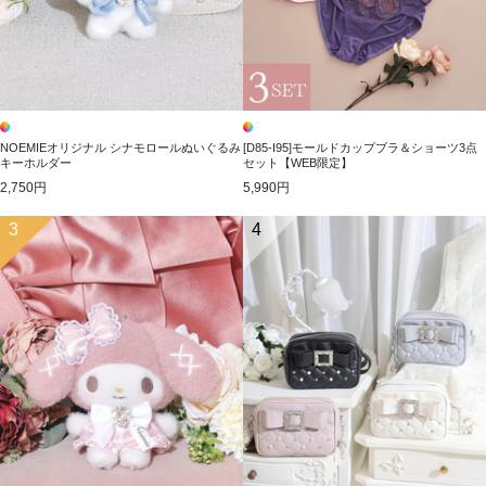
NOEMIEオリジナル シナモロールぬいぐるみ
[D85-I95]モールドカップブラ＆ショーツ3点
キーホルダー
セット【WEB限定】
2,750円
5,990円
3
4