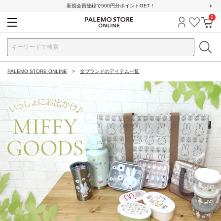
新規会員登録で500円分ポイントGET！
0
ログイン
お気に
カ
PALEMO STORE ONLINE
全ブランドのアイテム一覧