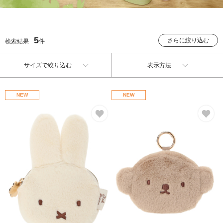
5
さらに絞り込む
検索結果
件
サイズで絞り込む
表示方法
NEW
NEW
お気に入り
お