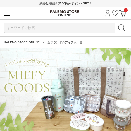
新規会員登録で500円分ポイントGET！
0
ログイン
お気に
カ
PALEMO STORE ONLINE
全ブランドのアイテム一覧