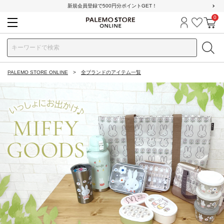
新規会員登録で500円分ポイントGET！
0
ログイン
お気に
カ
PALEMO STORE ONLINE
全ブランドのアイテム一覧