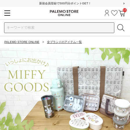
新規会員登録で500円分ポイントGET！
15
ログイン
お気に
カ
PALEMO STORE ONLINE
全ブランドのアイテム一覧