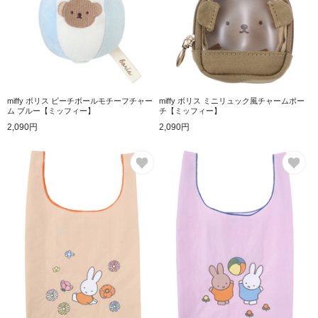
miffy ボリス ビーチボールモチーフチャー
miffy ボリス ミニリュック風チャームポー
ム ブルー【ミッフィー】
チ【ミッフィー】
2,090円
2,090円
お気に入り
お