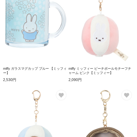
miffy ガラスマグカップ ブルー 【ミッフィ
miffy ミッフィー ビーチボールモチーフチ
ー】
ャーム ピンク【ミッフィー】
2,530円
2,090円
お気に入り
お