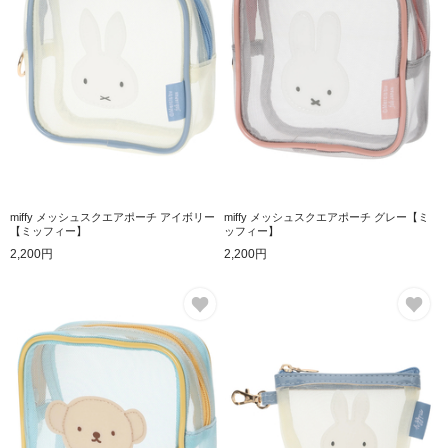
miffy メッシュスクエアポーチ アイボリー
miffy メッシュスクエアポーチ グレー【ミ
【ミッフィー】
ッフィー】
2,200円
2,200円
お気に入り
お