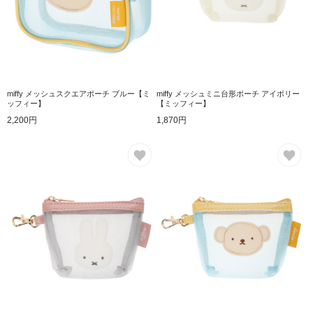
miffy メッシュスクエアポーチ ブルー【ミ
miffy メッシュミニ台形ポーチ アイボリー
ッフィー】
【ミッフィー】
2,200円
1,870円
お気に入り
お