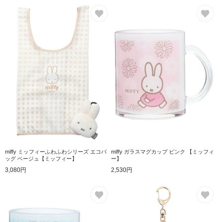
お気に入り
お
miffy ミッフィーふわふわシリーズ エコバ
miffy ガラスマグカップ ピンク 【ミッフィ
ッグ ベージュ【ミッフィー】
ー】
3,080円
2,530円
お気に入り
お