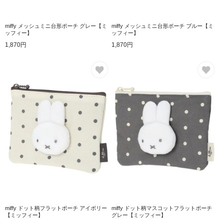
miffy メッシュミニ台形ポーチ グレー【ミ
miffy メッシュミニ台形ポーチ ブルー【ミ
ッフィー】
ッフィー】
1,870円
1,870円
お気に入り
お
miffy ドット柄フラットポーチ アイボリー
miffy ドット柄マスコットフラットポーチ
【ミッフィー】
グレー【ミッフィー】