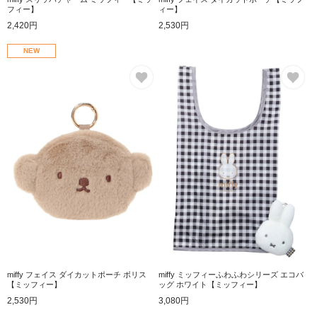
フィー】
ィー】
2,420円
2,530円
NEW
お気に入り
お
miffy フェイス ダイカットポーチ ボリス
miffy ミッフィーふわふわシリーズ エコバ
【ミッフィー】
ッグ ホワイト【ミッフィー】
2,530円
3,080円