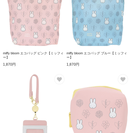
miffy bloom エコバッグ ピンク【ミッフィ
miffy bloom エコバッグ ブルー【ミッフィ
ー】
ー】
1,870円
1,870円
お気に入り
お