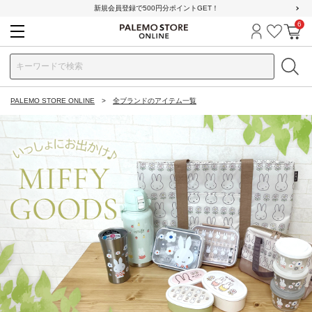
新規会員登録で500円分ポイントGET！
6
ログイン
お気に
カ
PALEMO STORE ONLINE
全ブランドのアイテム一覧