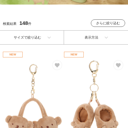
148
さらに絞り込む
検索結果
件
サイズで絞り込む
表示方法
NEW
NEW
お気に入り
お