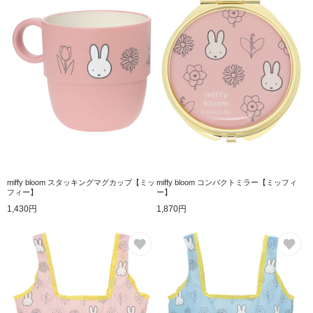
miffy bloom スタッキングマグカップ【ミッ
miffy bloom コンパクトミラー【ミッフィ
フィー】
ー】
1,430円
1,870円
お気に入り
お