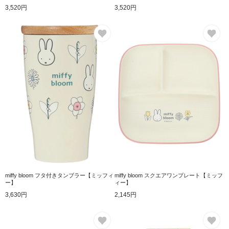
3,520円
3,520円
お気に入り
お
miffy bloom フタ付きタンブラー【ミッフィ
miffy bloom スクエアワンプレート【ミッフ
ー】
ィー】
3,630円
2,145円
お気に入り
お