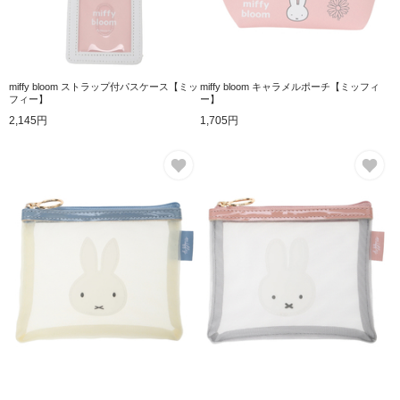
miffy bloom ストラップ付パスケース【ミッ
miffy bloom キャラメルポーチ【ミッフィ
フィー】
ー】
2,145円
1,705円
お気に入り
お