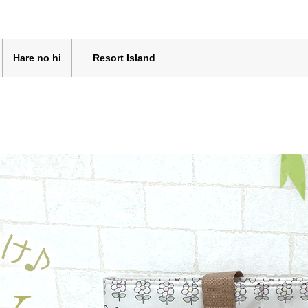
Hare no hi
Resort Island