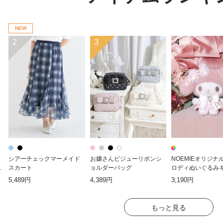
NEW
2
3
4
シアーチェックマーメイド
お嬢さんビジューリボンシ
NOEMIEオリジナ
ド
スカート
ョルダーバッグ
ロディぬいぐるみ
ダー
5,489円
4,389円
3,190円
もっと見る