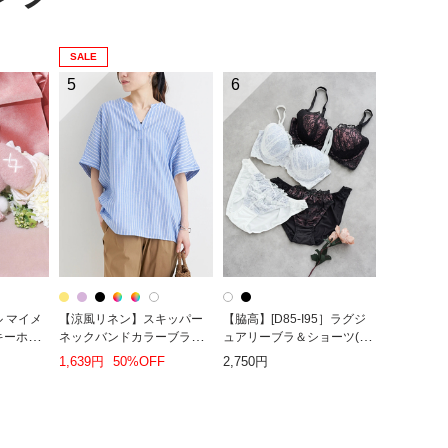
SALE
5
6
ル マイメ
【涼風リネン】スキッパー
【脇高】[D85-I95］ラグジ
キーホル
ネックバンドカラーブラウ
ュアリーブラ＆ショーツ(モ
ス
ールドカップ)
1,639円
50%OFF
2,750円