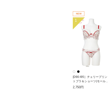
NEW
1
[D90-I95］チェリープリン
トブラ＆ショーツ(モール
カップ)
2,750円