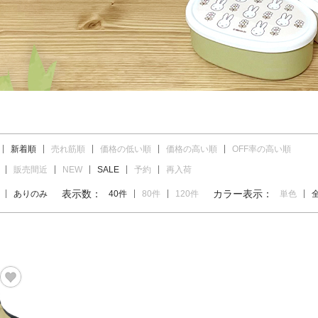
新着順
売れ筋順
価格の低い順
価格の高い順
OFF率の高い順
販売間近
NEW
SALE
予約
再入荷
表示数：
カラー表示：
ありのみ
40件
80件
120件
単色