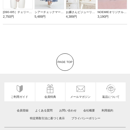
[D90-I95］チェリープリントブラ＆ショーツ(モールドカップ)
シアーチェックマーメイドスカート
お嬢さんビジューリボンショルダーバッグ
NOEMIEオリジナル マイメロディぬいぐるみキーホルダー
2,750円
5,489円
4,389円
3,190円
PAGE TOP
ご利用ガイド
会員特典
メールマガジン
返品について
会員登録
よくある質問
お問い合わせ
会社概要
利用規約
特定商取引法に基づく表示
プライバシーポリシー