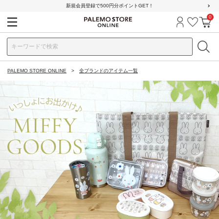
新規会員登録で500円分ポイントGET！
0
ログイン
お気に
カ
PALEMO STORE ONLINE
全ブランドのアイテム一覧