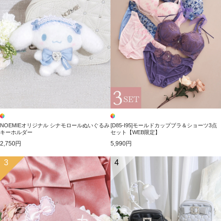
NOEMIEオリジナル シナモロールぬいぐるみ
[D85-I95]モールドカップブラ＆ショーツ3点
キーホルダー
セット【WEB限定】
2,750円
5,990円
3
4