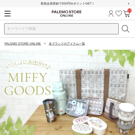
新規会員登録で500円分ポイントGET！
19
ログイン
お気に
カ
PALEMO STORE ONLINE
全ブランドのアイテム一覧