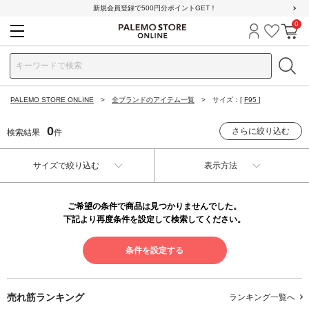
新規会員登録で500円分ポイントGET！
0
ログイン
お気に
カ
PALEMO STORE ONLINE
全ブランドのアイテム一覧
サイズ：[
F95
]
0
さらに絞り込む
検索結果
件
サイズで絞り込む
表示方法
ご希望の条件で商品は見つかりませんでした。
下記より再度条件を設定して検索してください。
条件を設定する
売れ筋ランキング
ランキング一覧へ