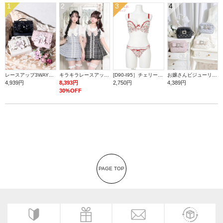
1
2
3
4
レースアップ3WAYリュック
キラキラレースアップセーラーセットアップ
[D90-I95］チェリープリントブラ＆ショーツ(モールドカップ)
お嬢さんビジューリボンショルダーバッグ
4,939円
8,393円
2,750円
4,389円
30%OFF
PAGE TOP