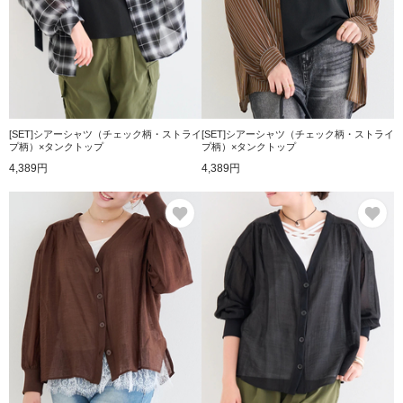
[SET]シアーシャツ（チェック柄・ストライ
[SET]シアーシャツ（チェック柄・ストライ
プ柄）×タンクトップ
プ柄）×タンクトップ
4,389円
4,389円
お気に入り
お