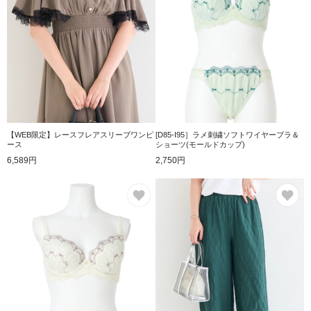
【WEB限定】レースフレアスリーブワンピ
[D85-I95］ラメ刺繍ソフトワイヤーブラ＆
ース
ショーツ(モールドカップ)
6,589円
2,750円
お気に入り
お