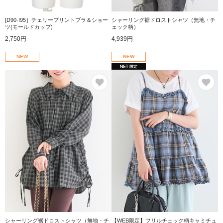
[D90-I95］チェリープリントブラ＆ショー
シャーリング裾ドロストシャツ（無地・チ
ツ(モールドカップ)
ェック柄）
2,750円
4,939円
NEW
NEW
お気に入り
お
シャーリング裾ドロストシャツ（無地・チ
【WEB限定】フリルチェック柄キャミチュ