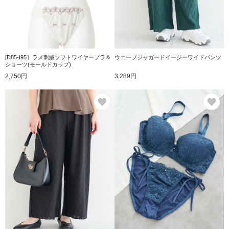
[D85-I95］ラメ刺繍ソフトワイヤーブラ＆
ウエーブジャガードイージーワイドパンツ
ショーツ(モールドカップ)
2,750円
3,289円
お気に入り
お