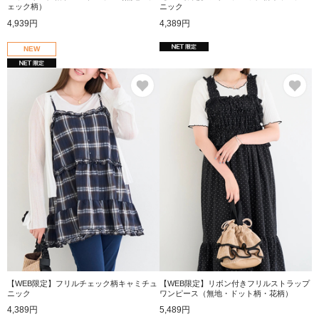
ェック柄）
ニック
4,939円
4,389円
NEW
お気に入り
お
【WEB限定】フリルチェック柄キャミチュ
【WEB限定】リボン付きフリルストラップ
ニック
ワンピース（無地・ドット柄・花柄）
4,389円
5,489円