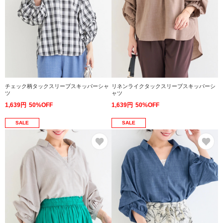
チェック柄タックスリーブスキッパーシャ
リネンライクタックスリーブスキッパーシ
ツ
ャツ
1,639円
50%OFF
1,639円
50%OFF
SALE
SALE
お気に入り
お