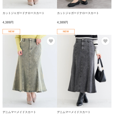
カットジャガードナロースカート
カットジャガードナロースカート
4,389円
4,389円
NEW
NEW
お気に入り
お
デニムマーメイドスカート
デニムマーメイドスカート