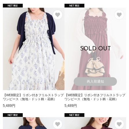
お気に入り
お
SOLD OUT
再入荷通知
【WEB限定】リボン付きフリルストラップ
【WEB限定】リボン付きフリルストラップ
ワンピース（無地・ドット柄・花柄）
ワンピース（無地・ドット柄・花柄）
5,489円
5,489円
お気に入り
お