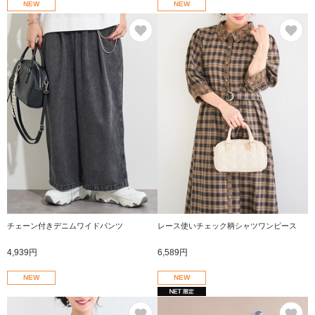
NEW
NEW
お気に入り
お
チェーン付きデニムワイドパンツ
レース使いチェック柄シャツワンピース
4,939円
6,589円
NEW
NEW
お気に入り
お