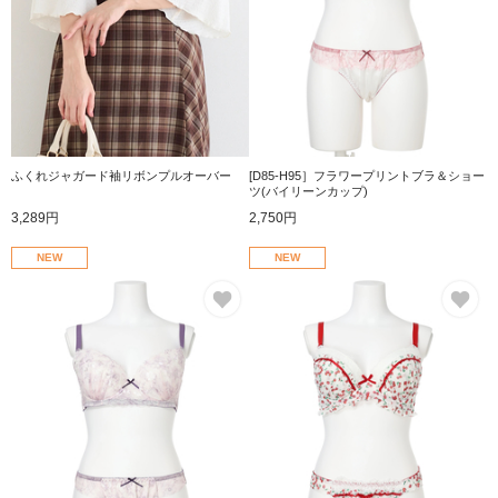
ふくれジャガード袖リボンプルオーバー
[D85-H95］フラワープリントブラ＆ショー
ツ(バイリーンカップ)
3,289円
2,750円
NEW
NEW
お気に入り
お