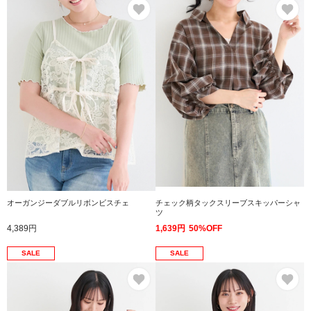
お気に入り
お
オーガンジーダブルリボンビスチェ
チェック柄タックスリーブスキッパーシャ
ツ
4,389円
1,639円
50%OFF
SALE
SALE
お気に入り
お