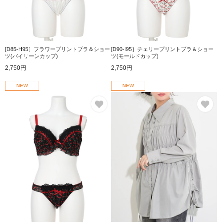
[D85-H95］フラワープリントブラ＆ショー
[D90-I95］チェリープリントブラ＆ショー
ツ(バイリーンカップ)
ツ(モールドカップ)
2,750円
2,750円
NEW
NEW
お気に入り
お