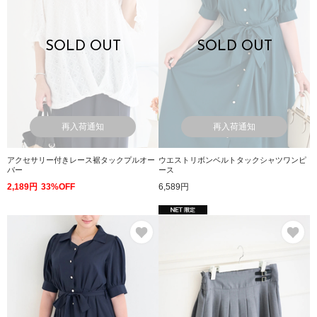
SOLD OUT
SOLD OUT
再入荷通知
再入荷通知
アクセサリー付きレース裾タックプルオー
ウエストリボンベルトタックシャツワンピ
バー
ース
2,189円
33%OFF
6,589円
お気に入り
お