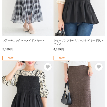
シアーチェックマーメイドスカート
シャーリングキャミソールレイヤード風ト
ップス
5,489円
4,389円
NEW
NEW
お気に入り
お