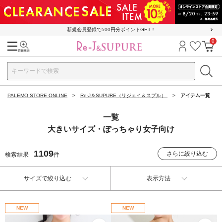
新規会員登録で500円分ポイントGET！
0
検索
ログイン
お気に
カ
PALEMO STORE ONLINE
Re-J＆SUPURE（リジェイ＆スプル）
アイテム一覧
一覧
大きいサイズ・ぽっちゃり女子向け
1109
さらに絞り込む
検索結果
件
サイズで絞り込む
表示方法
NEW
NEW
お気に入り
お