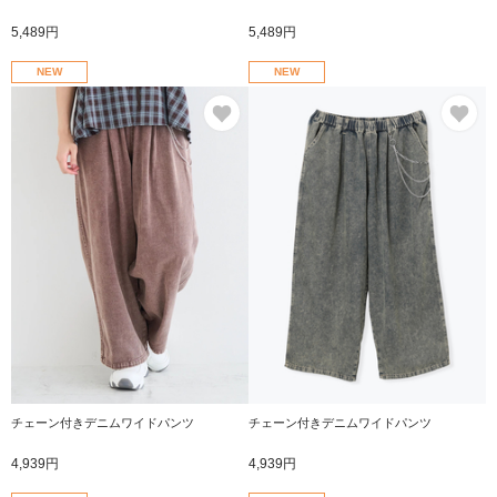
5,489円
5,489円
NEW
NEW
お気に入り
お
チェーン付きデニムワイドパンツ
チェーン付きデニムワイドパンツ
4,939円
4,939円