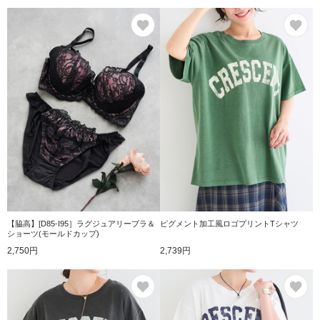
お気に入り
お
【脇高】[D85-I95］ラグジュアリーブラ＆
ピグメント加工風ロゴプリントTシャツ
ショーツ(モールドカップ)
2,750円
2,739円
お気に入り
お