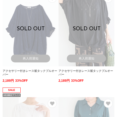
SOLD OUT
SOLD OUT
再入荷通知
再入荷通知
アクセサリー付きレース裾タックプルオー
アクセサリー付きレース裾タックプルオー
バー
バー
2,189円
33%OFF
2,189円
33%OFF
SALE
お気に入り
お