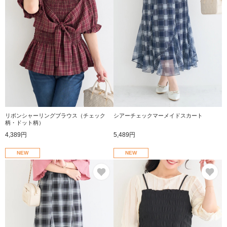
リボンシャーリングブラウス（チェック
シアーチェックマーメイドスカート
柄・ドット柄）
4,389円
5,489円
NEW
NEW
お気に入り
お