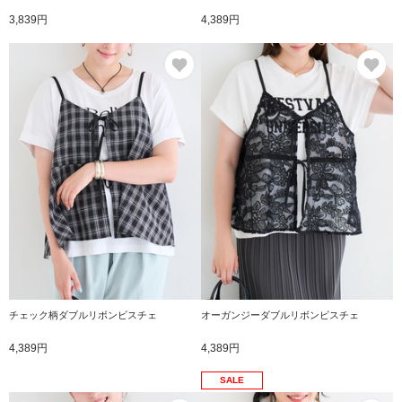
3,839円
4,389円
お気に入り
お
チェック柄ダブルリボンビスチェ
オーガンジーダブルリボンビスチェ
4,389円
4,389円
SALE