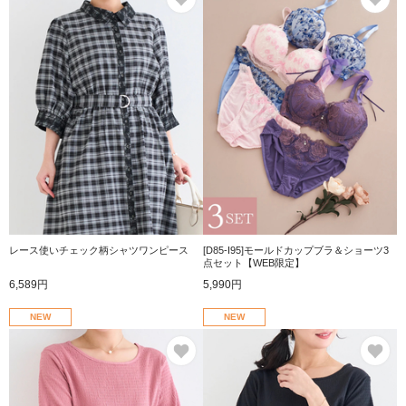
レース使いチェック柄シャツワンピース
[D85-I95]モールドカップブラ＆ショーツ3
点セット【WEB限定】
6,589円
5,990円
NEW
NEW
お気に入り
お