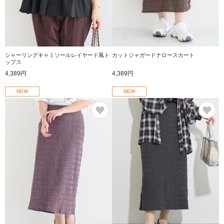
シャーリングキャミソールレイヤード風ト
カットジャガードナロースカート
ップス
4,389円
4,389円
NEW
NEW
お気に入り
お