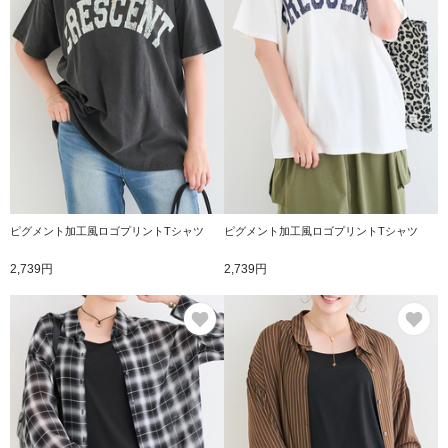
ピグメント加工風ロゴプリントTシャツ
ピグメント加工風ロゴプリントTシャツ
2,739円
2,739円
お気に入り
お