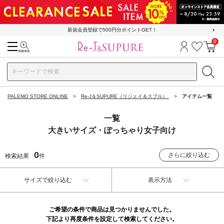
新規会員登録で500円分ポイントGET！
0
検索
ログイン
お気に
カ
PALEMO STORE ONLINE
Re-J＆SUPURE（リジェイ＆スプル）
アイテム一覧
一覧
大きいサイズ・ぽっちゃり女子向け
0
さらに絞り込む
検索結果
件
サイズで絞り込む
表示方法
ご希望の条件で商品は見つかりませんでした。
下記より再度条件を設定して検索してください。