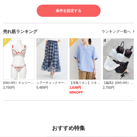
条件を設定する
売れ筋ランキング
ランキング一覧へ
1
2
3
4
[D90-I95］チェリープリントブラ＆ショーツ(モールドカップ)
シアーチェックマーメイドスカート
【涼風リネン】スキッパーネックバンドカラーブラウス
【脇高】[D85-I95］ラグジュアリーブラ＆ショーツ(モールドカップ)
2,750円
5,489円
1,639円
2,750円
50%OFF
おすすめ特集