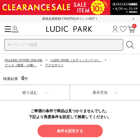
新規会員登録で500円分ポイントGET！
0
検索
ログイン
お気に
カ
PALEMO STORE ONLINE
LUDIC PARK（ルディックパーク）
グッズ（雑貨・小物）
アクセサリー
0
検索結果
件
絞り込む
表示方法
ご希望の条件で商品は見つかりませんでした。
下記より再度条件を設定して検索してください。
条件を設定する