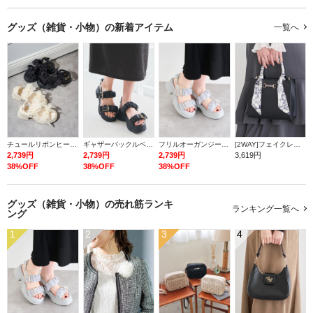
グッズ（雑貨・小物）の
新着アイテム
一覧へ
チュールリボンヒールサンダル
ギャザーバックルベルトスポーツサンダル
フリルオーガンジー厚底サンダル
[2WAY]フェイクレザースカーフスクエアバッグ
2,739円
2,739円
2,739円
3,619円
38%OFF
38%OFF
38%OFF
グッズ（雑貨・小物）の
売れ筋ランキ
ランキング一覧へ
ング
1
2
3
4