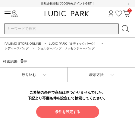
新規会員登録で500円分ポイントGET！
0
検索
ログイン
お気に
カ
PALEMO STORE ONLINE
LUDIC PARK（ルディックパーク）
レディースバッグ
ショルダーバッグ・メッセンジャーバッグ
0
検索結果
件
絞り込む
表示方法
ご希望の条件で商品は見つかりませんでした。
下記より再度条件を設定して検索してください。
条件を設定する