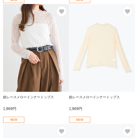
お気に入り
お
総レースメローインナートップス
総レースメローインナートップス
1,969円
1,969円
NEW
NEW
お気に入り
お