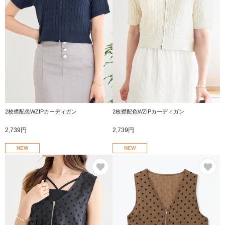
2枚襟配色WZIPカーディガン
2枚襟配色WZIPカーディガン
2,739円
2,739円
NEW
NEW
お気に入り
お