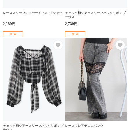
レーススリーブレイヤードフォトTシャツ
チェック柄シアースリーブバックリボンブ
ラウス
2,189円
2,739円
NEW
NEW
お気に入り
お
チェック柄シアースリーブバックリボンブ
レースフレアデニムパンツ
ラウス