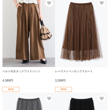
お気に入り
お
ベルト付きタックワイドパンツ
レースストーンロングスカート
4,389円
3,289円
NEW
NEW
お気に入り
お