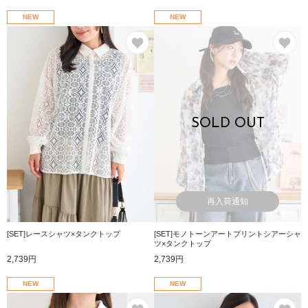
NEW
NEW
お気に入り
お
SOLD OUT
再入荷通知
[SET]レースシャツ×タンクトップ
[SET]モノトーンアートプリントシアーシャ
ツ×タンクトップ
2,739円
2,739円
NEW
NEW
お気に入り
お