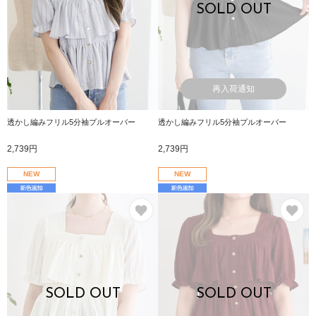
SOLD OUT
再入荷通知
透かし編みフリル5分袖プルオーバー
透かし編みフリル5分袖プルオーバー
2,739円
2,739円
NEW
NEW
お気に入り
お
SOLD OUT
SOLD OUT