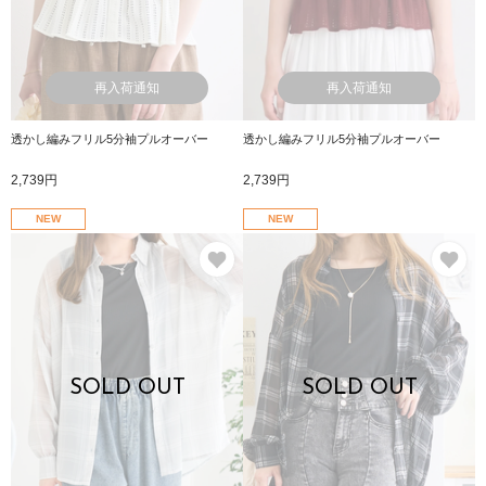
再入荷通知
再入荷通知
透かし編みフリル5分袖プルオーバー
透かし編みフリル5分袖プルオーバー
2,739円
2,739円
NEW
NEW
お気に入り
お
SOLD OUT
SOLD OUT