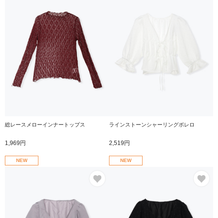
総レースメローインナートップス
ラインストーンシャーリングボレロ
1,969円
2,519円
NEW
NEW
お気に入り
お