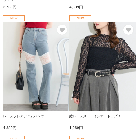
2,739円
4,389円
NEW
NEW
お気に入り
お
レースフレアデニムパンツ
総レースメローインナートップス
4,389円
1,969円
NEW
NEW