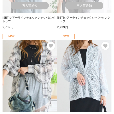
再入荷通知
再入荷通知
[SET]シアーラインチェックシャツ×タンク
[SET]シアーラインチェックシャツ×タンク
トップ
トップ
2,739円
2,739円
NEW
NEW
お気に入り
お