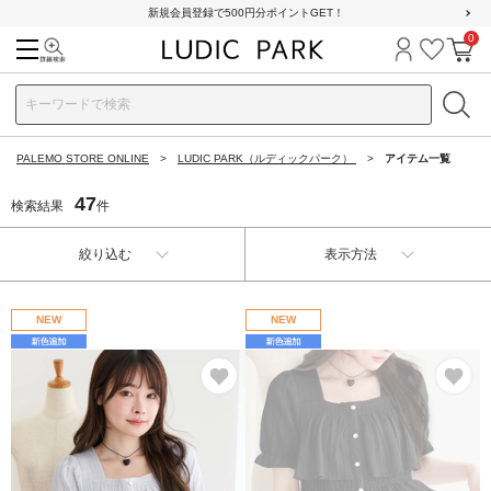
新規会員登録で500円分ポイントGET！
0
検索
ログイン
お気に
カ
PALEMO STORE ONLINE
LUDIC PARK（ルディックパーク）
アイテム一覧
47
検索結果
件
絞り込む
表示方法
NEW
NEW
お気に入り
お