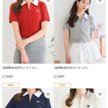
2枚襟配色WZIPカーディガン
2枚襟配色WZIPカーディガン
2,739円
2,739円
NEW
NEW
お気に入り
お