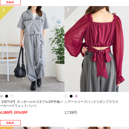
SALE
1
2
【SETUP】ダンボールロゴダブルZIP半袖パ
シアースリーブバックリボンブラウス
ーカー×スウェットパンツ
4,389円
20%OFF
2,739円
SALE