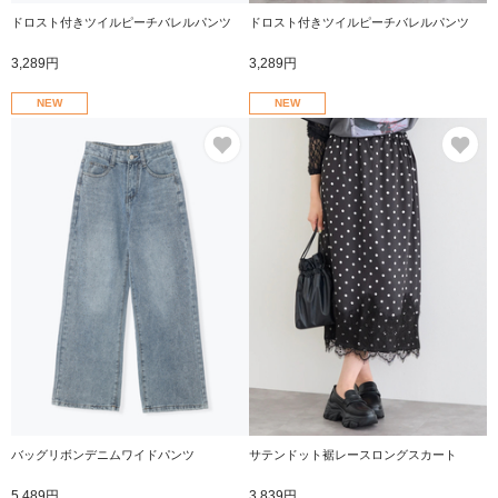
ドロスト付きツイルピーチバレルパンツ
ドロスト付きツイルピーチバレルパンツ
3,289円
3,289円
NEW
NEW
お気に入り
お
バッグリボンデニムワイドパンツ
サテンドット裾レースロングスカート
5,489円
3,839円